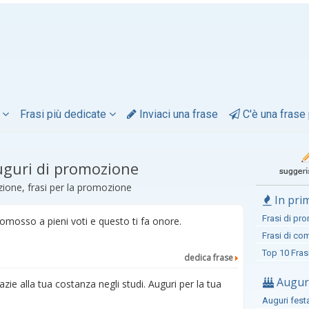
i
Frasi più dedicate
Inviaci una frase
C'è una frase 
uguri di promozione
ione, frasi per la promozione
In pri
Frasi di pr
promosso a pieni voti e questo ti fa onore.
Frasi di c
Top 10 Fras
dedica frase
Auguri
zie alla tua costanza negli studi. Auguri per la tua
Auguri fest