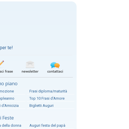
per te!
mo piano
omozione
Frasi diploma/maturità
ompleanno
Top 10 Frasi d'Amore
i d'Amicizia
Biglietti Auguri
 Feste
a della donna
Auguri festa del papà