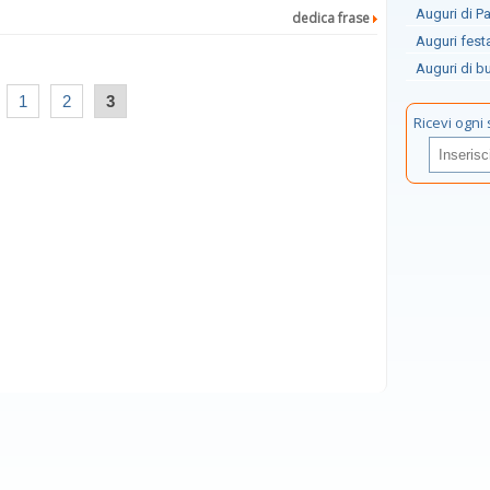
Auguri di P
dedica frase
Auguri fest
Auguri di b
1
2
3
Ricevi ogni 