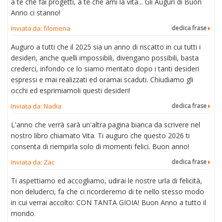
a te che fai progetti, a te che ami la vita... Gli Auguri di Buon
Anno ci stanno!
Inviata da: filomena
dedica frase
Auguro a tutti che il 2025 sia un anno di riscatto in cui tutti i
desideri, anche quelli impossibili, divengano possibili, basta
crederci, infondo ce lo siamo meritato dopo i tanti desideri
espressi e mai realizzati ed oramai scaduti. Chiudiamo gli
occhi ed esprimiamoli questi desideri!
Inviata da: Nadia
dedica frase
L'anno che verrà sarà un'altra pagina bianca da scrivere nel
nostro libro chiamato Vita. Ti auguro che questo 2026 ti
consenta di riempirla solo di momenti felici. Buon anno!
Inviata da: Zac
dedica frase
Ti aspettiamo ed accogliamo, udirai le nostre urla di felicità,
non deluderci, fa che ci ricorderemo di te nello stesso modo
in cui verrai accolto: CON TANTA GIOIA! Buon Anno a tutto il
mondo.