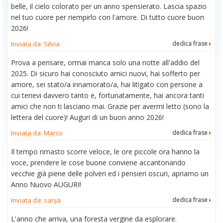
belle, il cielo colorato per un anno spensierato. Lascia spazio
nel tuo cuore per riempirlo con l'amore. Di tutto cuore buon
2026!
Inviata da: Silvia
dedica frase
Prova a pensare, ormai manca solo una notte all'addio del
2025. Di sicuro hai conosciuto amici nuovi, hai sofferto per
amore, sei stato/a innamorato/a, hai litigato con persone a
cui tenevi davvero tanto e, fortunatamente, hai ancora tanti
amici che non ti lasciano mai. Grazie per avermi letto (sono la
lettera del cuore)! Auguri di un buon anno 2026!
Inviata da: Marco
dedica frase
Il tempo rimasto scorre veloce, le ore piccole ora hanno la
voce, prendere le cose buone conviene accantonando
vecchie già piene delle polveri ed i pensieri oscuri, apriamo un
Anno Nuovo AUGURI!
Inviata da: sanja
dedica frase
L'anno che arriva, una foresta vergine da esplorare.