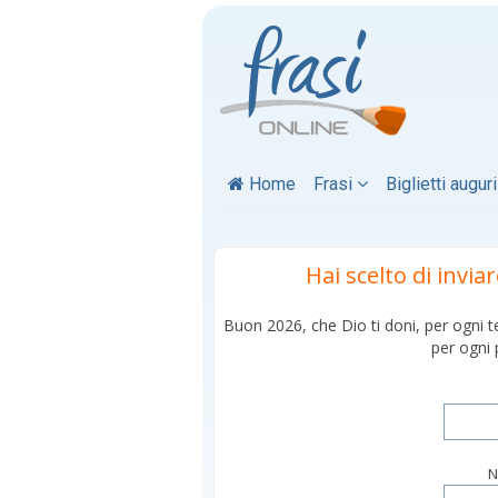
Home
Frasi
Biglietti augur
Hai scelto di invia
Buon 2026, che Dio ti doni, per ogni 
per ogni
N