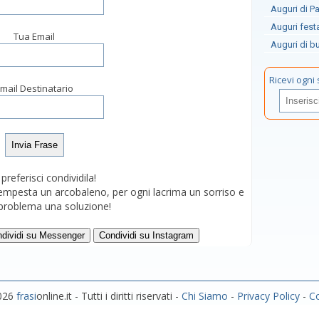
Auguri di P
Auguri fest
Tua Email
Auguri di b
Ricevi ogni 
mail Destinatario
e preferisci condividila!
tempesta un arcobaleno, per ogni lacrima un sorriso e
 problema una soluzione!
dividi su Messenger
Condividi su Instagram
2026
frasi
online.it - Tutti i diritti riservati -
Chi Siamo
-
Privacy Policy
-
Co