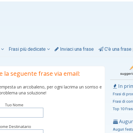
i
Frasi più dedicate
Inviaci una frase
C'è una frase 
re la seguente frase via email:
In pri
tempesta un arcobaleno, per ogni lacrima un sorriso e
 problema una soluzione!
Frasi di pr
Frasi di c
Tuo Nome
Top 10 Fras
Auguri
ome Destinatario
Auguri fest