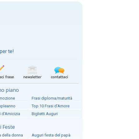
per te!
mo piano
omozione
Frasi diploma/maturità
ompleanno
Top 10 Frasi d'Amore
i d'Amicizia
Biglietti Auguri
 Feste
a della donna
Auguri festa del papà